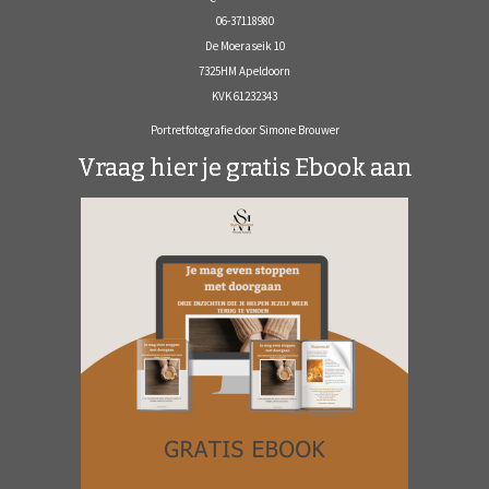
06-37118980
De Moeraseik 10
7325HM Apeldoorn
KVK 61232343
Portretfotografie door Simone Brouwer
Vraag hier je gratis Ebook aan