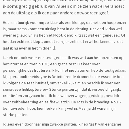
ik soms gretig gebruik van. Alleen om te zien wat er verandert
aan de uitslag als ik een paar andere antwoorden geef.
Het is natuurlijk voor mij zo klaar als een klontje, dat het een hoop onzin
is, maar soms komt een uitslag best in de richting. Dat vind ik dan wel
weer erg leuk. En als het niet klopt, denk ik ‘tsss; wat een geneuzel’. Of
het dan echt niet klopt, omdat ik mij er zelf niet in wil herkennen… dat
.
laat ik nu even in het midden

Ik heb net ook weer een test gedaan. Ik was wat aan het opzoeken op
het internet en toen: STOP, een gratis test. Dit keer over
persoonlijkheidsstructuren. Ik kon het niet laten en heb de test gedaan.
Mijn persoonlijkheidstype is De initiërende dromer! In de essentie ben
ik volgens de test intuïtief, ontvankelijk, kalm en beschik ik over een
sensitieve helikopterview. Sterke punten zijn dat ik verbeeldingsrijk,
creatief en zorgzaam ben. Ik ben weloverwogen, geduldig, beschik
over zelfbeheersing en zelfbewustzijn. De rots in de branding! Nou ik
ben tevreden hoor, hier herken ik mij wel in. Maar ja dit waren mijn
sterke punten.
Ik lees even door naar mijn zwakke punten. Ik heb ‘last’ van eenzame