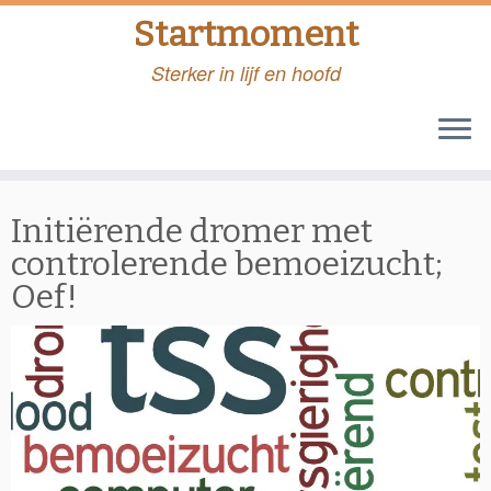
Startmoment
Sterker in lijf en hoofd
Skip
to
Initiërende dromer met
content
controlerende bemoeizucht;
Oef!