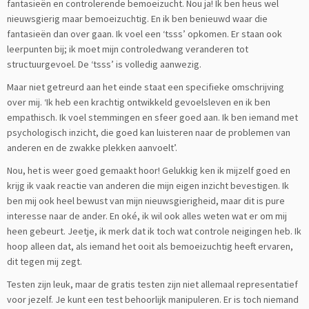
fantasieën en controlerende bemoeizucht. Nou ja! Ik ben heus wel
nieuwsgierig maar bemoeizuchtig. En ik ben benieuwd waar die
fantasieën dan over gaan. Ik voel een ‘tsss’ opkomen. Er staan ook
leerpunten bij; ik moet mijn controledwang veranderen tot
structuurgevoel. De ‘tsss’ is volledig aanwezig.
Maar niet getreurd aan het einde staat een specifieke omschrijving
over mij. ‘Ik heb een krachtig ontwikkeld gevoelsleven en ik ben
empathisch. Ik voel stemmingen en sfeer goed aan. Ik ben iemand met
psychologisch inzicht, die goed kan luisteren naar de problemen van
anderen en de zwakke plekken aanvoelt’.
Nou, het is weer goed gemaakt hoor! Gelukkig ken ik mijzelf goed en
krijg ik vaak reactie van anderen die mijn eigen inzicht bevestigen. Ik
ben mij ook heel bewust van mijn nieuwsgierigheid, maar dit is pure
interesse naar de ander. En oké, ik wil ook alles weten wat er om mij
heen gebeurt. Jeetje, ik merk dat ik toch wat controle neigingen heb. Ik
hoop alleen dat, als iemand het ooit als bemoeizuchtig heeft ervaren,
dit tegen mij zegt.
Testen zijn leuk, maar de gratis testen zijn niet allemaal representatief
voor jezelf. Je kunt een test behoorlijk manipuleren. Er is toch niemand