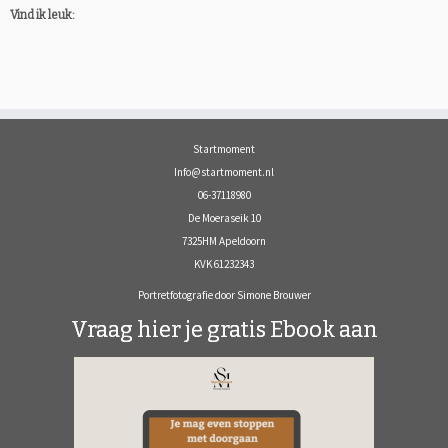
Vind ik leuk:
Startmoment
Info@startmoment.nl
06-37118980
De Moeraseik 10
7325HM Apeldoorn
KVK 61232343
Portretfotografie door Simone Brouwer
Vraag hier je gratis Ebook aan