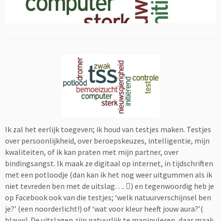
Ik zal het eerlijk toegeven; ik houd van testjes maken. Testjes
over persoonlijkheid, over beroepskeuzes, intelligentie, mijn
kwaliteiten, of ik kan praten met mijn partner, over
bindingsangst. Ik maak ze digitaal op internet, in tijdschriften
met een potloodje (dan kan ik het nog weer uitgummen als ik
niet tevreden ben met de uitslag….
) en tegenwoordig heb je

op Facebook ook van die testjes; ‘welk natuurverschijnsel ben
je?’ (een noorderlicht!) of ‘wat voor kleur heeft jouw aura?’(
blauw). De uitslagen zijn natuurlijk te manipuleren, daar maak