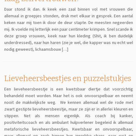
Daar stond ik dan. Ik keek een zaal binnen vol met vrouwen die
allemaal in groepjes stonden, druk met elkaar in gesprek. Een aantal
keken naar mij toen ik door de deur stapte. De meesten negeerden
mij. Ik voelde mij letterlijk een paar centimeter krimpen. Snel scande ik
deze groep vrouwen, keek naar hun kleding (Shit, ik ben duidelijk
underdressed), naar hun haren (zie je wel, die kapper was nu echt wel
nodig geweest), lichaamsbouw […]
Lieveheersbeestjes en puzzelstukjes
Een lieveheersbeestje is een kwetsbaar diertje dat voorzichtig
behandeld moet worden. Maar het is ook onvoorspelbaar en neemt
nooit de makkelijkste weg. We kennen allemaal wel de rode met
zwart gestipte lieveheersbeestje, maar ze zijn er in allerlei kleuren en
stippen. Net als mensen eigenlijk. Als coach bij kanker,
positiviteitscoach en als ambulant hulpverlener begeleid ik allemaal
metaforische lieveheersbeestjes. Kwetsbaar en onvoorspelbaar,
maar allemaal op zoek binnen hun innerlijke chaos, naar rust en