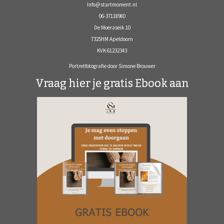
Info@startmoment.nl
06-37118980
De Moeraseik 10
7325HM Apeldoorn
KVK 61232343
Portretfotografie door Simone Brouwer
Vraag hier je gratis Ebook aan