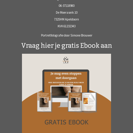
06-37118980
De Moeraseik 10
7325HM Apeldoorn
KVK 61232343
Portretfotografie door Simone Brouwer
Vraag hier je gratis Ebook aan