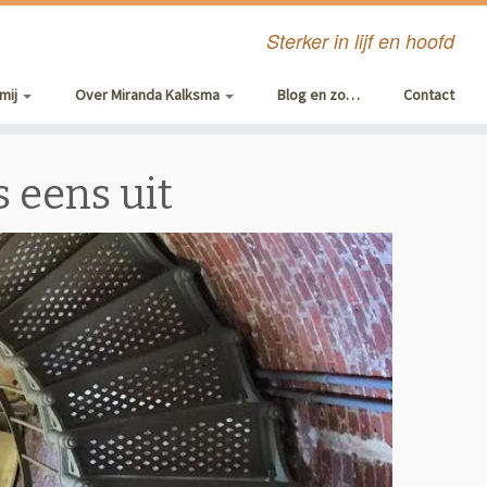
Sterker in lijf en hoofd
mij
Over Miranda Kalksma
Blog en zo…
Contact
 eens uit