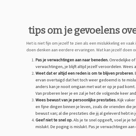
tips om je gevoelens ov
Het is niet fijn om jezelf te zien als een mislukkeling en va
doen denken aan eerdere ervaringen. Wat kan jezelf doen om 
Pas je verwachtingen aan naar beneden.
Onredelijke of
verwachtingen, je blijft altijd jezelf veroordelen. Wees
Weet dat er altijd een reden is om te blijven proberen
.
ervan overtuigd dat het toch weer gedoemd is te misluk
anders kan je nooit omgaan met wat er op je pad komt. E
Van proberen leer je en zal je het de volgende keer an
Wees bewust van je persoonlijke prestaties.
Kijk vaker
en fijne dingen binnen je leven, zoals de vrienden die 
bewust van; al die prestaties die jij al geleverd hebt in 
Geef niet te snel op.
Als je te snel opgeeft, voel je je 
mislukt. De poging is mislukt. Pas je verwachtingen aan 