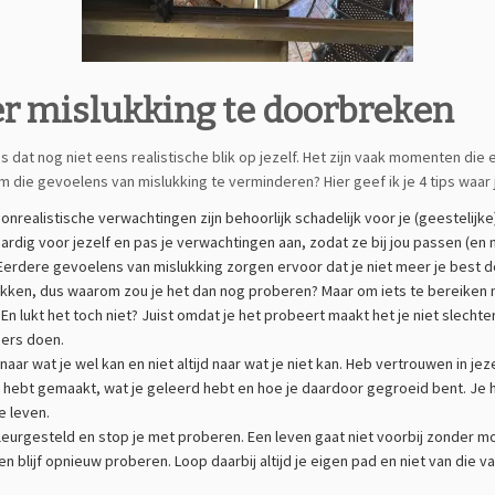
er mislukking te doorbreken
ak is dat nog niet eens realistische blik op jezelf. Het zijn vaak momenten 
die gevoelens van mislukking te verminderen? Hier geef ik je 4 tips waar 
 onrealistische verwachtingen zijn behoorlijk schadelijk voor je (geestelij
 aardig voor jezelf en pas je verwachtingen aan, zodat ze bij jou passen (en 
 Eerdere gevoelens van mislukking zorgen ervoor dat je niet meer je best d
ken, dus waarom zou je het dan nog proberen? Maar om iets te bereiken moe
n lukt het toch niet? Juist omdat je het probeert maakt het je niet slechte
ders doen.
 naar wat je wel kan en niet altijd naar wat je niet kan. Heb vertrouwen in j
je hebt gemaakt, wat je geleerd hebt en hoe je daardoor gegroeid bent. Je ho
je leven.
teleurgesteld en stop je met proberen. Een leven gaat niet voorbij zonder mo
en blijf opnieuw proberen. Loop daarbij altijd je eigen pad en niet van die v