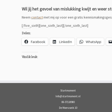
Wil jij het gevoel van mislukking kwijt en weer st
Neem
contact
met mij op voor een gratis kennismakingsges
[/five_sixth][one_sixth_last][/one_sixth_last]
Delen:
Facebook
LinkedIn
WhatsApp
Vind ik leuk:
Startmoment
Info@startmoment.nl
06-37118980
De Moeraseik 10