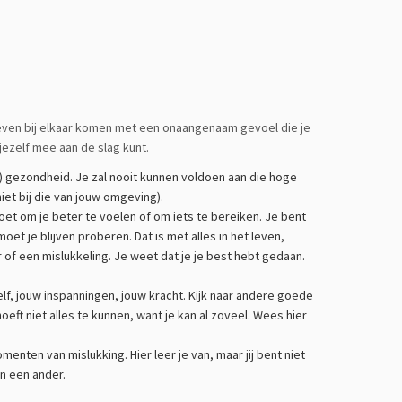
die even bij elkaar komen met een onaangenaam gevoel die je
jezelf mee aan de slag kunt.
ke) gezondheid. Je zal nooit kunnen voldoen aan die hoge
niet bij die van jouw omgeving).
oet om je beter te voelen of om iets te bereiken. Je bent
t je blijven proberen. Dat is met alles in het leven,
r of een mislukkeling. Je weet dat je je best hebt gedaan.
ezelf, jouw inspanningen, jouw kracht. Kijk naar andere goede
eft niet alles te kunnen, want je kan al zoveel. Wees hier
menten van mislukking. Hier leer je van, maar jij bent niet
an een ander.