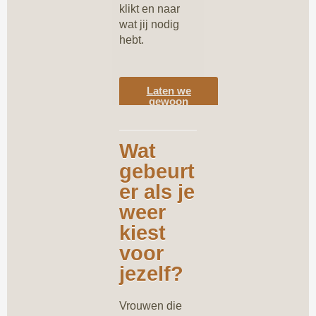
klikt en naar
wat jij nodig
hebt.
Laten we
gewoon
praten en
kennismaken
Wat
gebeurt
er als je
weer
kiest
voor
jezelf?
Vrouwen die