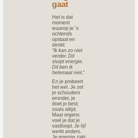
gaat
Het is dat
moment
waarop je ’s
ochtends
opstaat en
denkt:
“Ik kan zo niet
verder. Dit
slurpt energie.
Dit ben ik
helemaal niet.”
En je probeert
het wel. Je zet
je schouders
eronder, je
doet je best;
zoals altijd.
Maar ergens
voel je dat je
vastloopt. Je lijf
werkt anders.
Je energie zakt