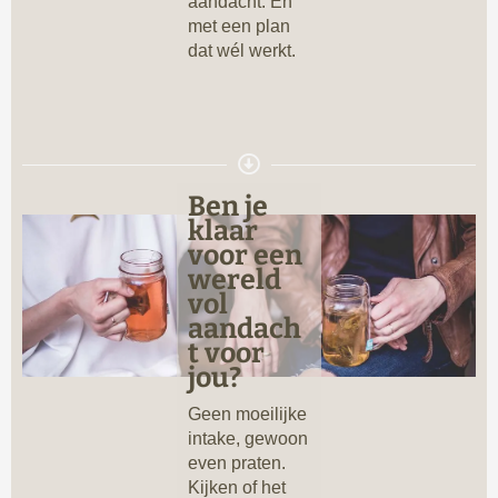
aandacht. En
met een plan
dat wél werkt.
Ben je
klaar
voor een
wereld
vol
aandach
t voor
jou?
Geen moeilijke
intake, gewoon
even praten.
Kijken of het