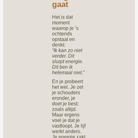
gaat
Het is dat
moment
waarop je ’s
ochtends
opstaat en
denkt:
“Ik kan zo niet
verder. Dit
slurpt energie.
Dit ben ik
helemaal niet.”
En je probeert
het wel. Je zet
je schouders
eronder, je
doet je best;
zoals altijd.
Maar ergens
voel je dat je
vastloopt. Je lijf
werkt anders.
Je energie zakt