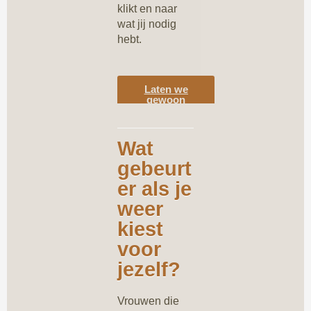
klikt en naar
wat jij nodig
hebt.
Laten we
gewoon
praten en
kennismaken
Wat
gebeurt
er als je
weer
kiest
voor
jezelf?
Vrouwen die