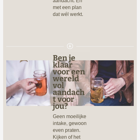
aandacht. En
met een plan
dat wél werkt.
Ben je
klaar
voor een
wereld
vol
aandach
t voor
jou?
Geen moeilijke
intake, gewoon
even praten.
Kijken of het