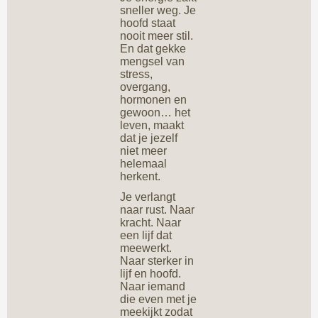
sneller weg. Je
hoofd staat
nooit meer stil.
En dat gekke
mengsel van
stress,
overgang,
hormonen en
gewoon… het
leven, maakt
dat je jezelf
niet meer
helemaal
herkent.
Je verlangt
naar rust. Naar
kracht. Naar
een lijf dat
meewerkt.
Naar sterker in
lijf en hoofd.
Naar iemand
die even met je
meekijkt zodat