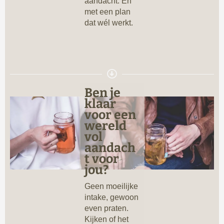
aandacht. En
met een plan
dat wél werkt.
Ben je
klaar
voor een
wereld
vol
aandach
t voor
jou?
Geen moeilijke
intake, gewoon
even praten.
Kijken of het