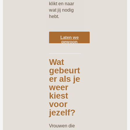
klikt en naar
wat jij nodig
hebt.
Laten we
gewoon
praten en
kennismaken
Wat
gebeurt
er als je
weer
kiest
voor
jezelf?
Vrouwen die