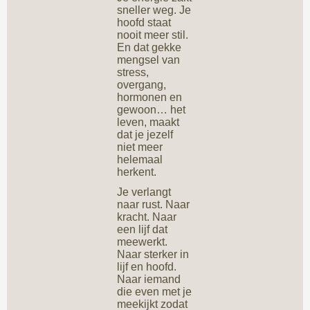
sneller weg. Je
hoofd staat
nooit meer stil.
En dat gekke
mengsel van
stress,
overgang,
hormonen en
gewoon… het
leven, maakt
dat je jezelf
niet meer
helemaal
herkent.
Je verlangt
naar rust. Naar
kracht. Naar
een lijf dat
meewerkt.
Naar sterker in
lijf en hoofd.
Naar iemand
die even met je
meekijkt zodat