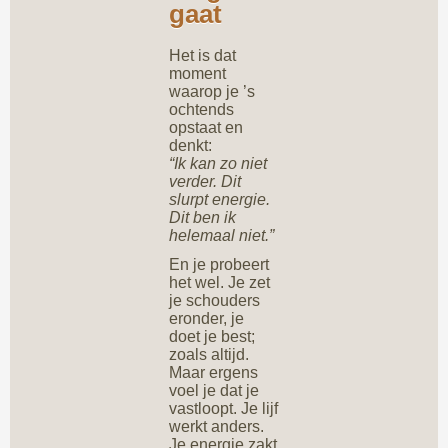
gaat
Het is dat
moment
waarop je ’s
ochtends
opstaat en
denkt:
“Ik kan zo niet
verder. Dit
slurpt energie.
Dit ben ik
helemaal niet.”
En je probeert
het wel. Je zet
je schouders
eronder, je
doet je best;
zoals altijd.
Maar ergens
voel je dat je
vastloopt. Je lijf
werkt anders.
Je energie zakt