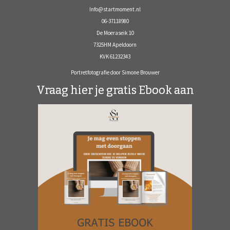
Info@startmoment.nl
06-37118980
De Moeraseik 10
7325HM Apeldoorn
KVK 61232343
Portretfotografie door Simone Brouwer
Vraag hier je gratis Ebook aan