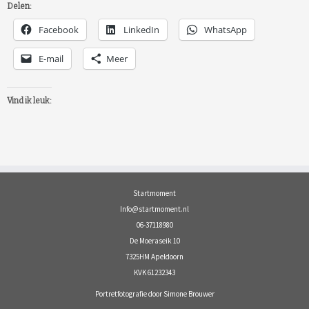
Delen:
Facebook
LinkedIn
WhatsApp
E-mail
Meer
Vind ik leuk:
Startmoment
Info@startmoment.nl
06-37118980
De Moeraseik 10
7325HM Apeldoorn
KVK 61232343
Portretfotografie door Simone Brouwer