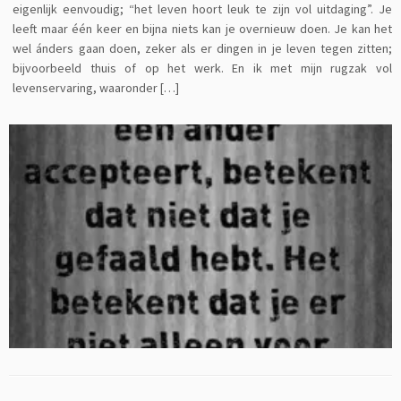
eigenlijk eenvoudig; “het leven hoort leuk te zijn vol uitdaging”. Je
leeft maar één keer en bijna niets kan je overnieuw doen. Je kan het
wel ánders gaan doen, zeker als er dingen in je leven tegen zitten;
bijvoorbeeld thuis of op het werk. En ik met mijn rugzak vol
levenservaring, waaronder […]