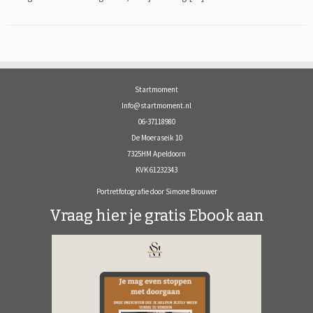
Startmoment
Info@startmoment.nl
06-37118980
De Moeraseik 10
7325HM Apeldoorn
KVK 61232343
Portretfotografie door Simone Brouwer
Vraag hier je gratis Ebook aan