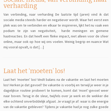
verharding
Van verbinding, naar verharding De laatste tijd (jaren) vind ik dat
sociale media steeds harder en negatiever wordt. Waar het eerst een
plek was om te verbinden en elkaar te inspireren, lijkt het nu vaak een
podium te zijn van negativiteit, harde meningen en gemene
haatreacties. En dat heeft een flinke impact, niet alleen voor de sfeer
online, maar ook op hoe wij ons voelen. Weinig begrip en nuance Wat
mij vooral opvalt, is dat […]
Laat het ‘moeten’ los!
Laat het ‘moeten’ los! Vindt balans na de vakantie en laat het moeten
los! Herken je dat gevoel? De vakantie is voorbij en terwijl je weer in je
dagelijkse routine probeert te komen, komt dat ‘moet’-gevoel weer
naar boven. Terug in de sleur, twijfels over je werk en de wekker die
elke ochtend onverbiddelijk afgaat. Je vraagt je af: waar is die energie
van de vakantie gebleven? Tijdens je vakantie had je nog zulke goede