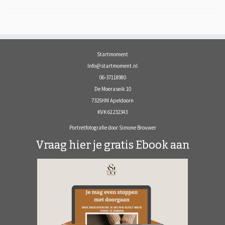
Startmoment
Info@startmoment.nl
06-37118980
De Moeraseik 10
7325HM Apeldoorn
KVK 61232343
Portretfotografie door Simone Brouwer
Vraag hier je gratis Ebook aan