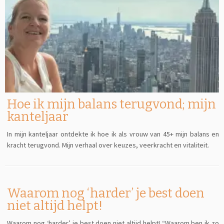
Hoe ik mijn balans terugvond; mijn
kanteljaar
In mijn kanteljaar ontdekte ik hoe ik als vrouw van 45+ mijn balans en
kracht terugvond. Mijn verhaal over keuzes, veerkracht en vitaliteit.
Waarom nog ‘harder’ je best doen
niet altijd helpt!
Waarom nog ‘harder’ je best doen niet altijd helpt! “Waarom ben ik zo